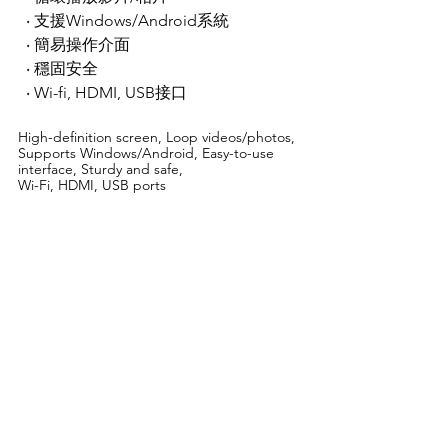
  ‧ 支援Windows/Android系統
  ‧ 簡易操作介面
  ‧ 穩固安全
  ‧ Wi-fi, HDMI, USB接口
High-definition screen, Loop videos/photos, 
Supports Windows/Android, Easy-to-use 
interface, Sturdy and safe, 
Wi-Fi, HDMI, USB ports