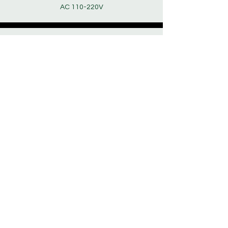
AC 110-220V
​揚聲器
外置喇叭
其他型號尺寸請與我們聯絡。