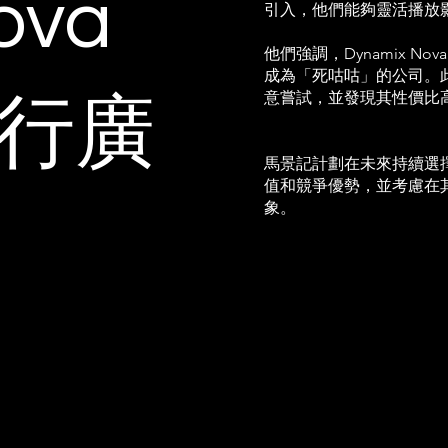
ova
引入，他們能夠靈活播放
他們強調，Dynamix N
成為「死咕咕」的公司。此
意嘗試，並發現其性價比
進行廣
馬景記計劃在未來持續選擇
值和競爭優勢，並考慮在
象。