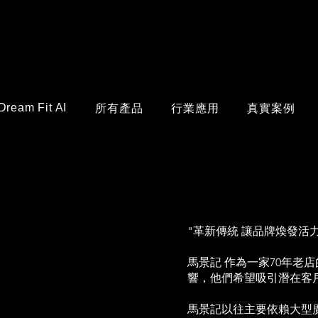
Dream Fit AI
所有產品
行業應用
真實案例
"革新傳統 讓品牌煥發活力 :
馬景記​ 作為一家70年
響，他們希望吸引潛在客
馬景記以往主要依賴大型廣告