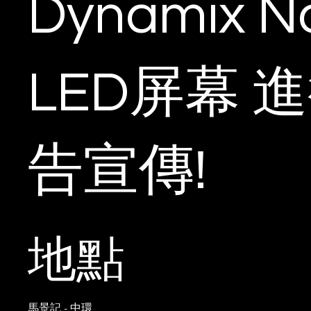
Dynamix N
LED屏幕 
告宣傳!
地點
馬景記 - 中環