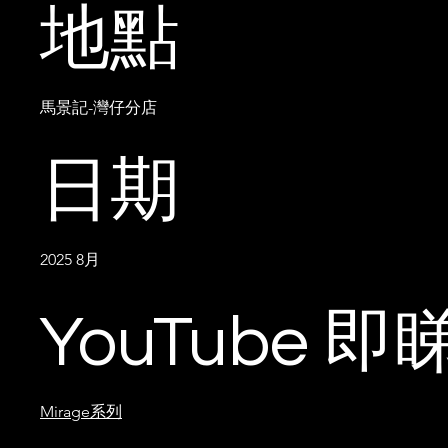
地點
馬景記-灣仔分店
日期
2025 8月
YouTube 即
Mirage系列