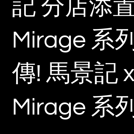
記 分店添
Mirage 
傳! 馬景記 
Mirage 系