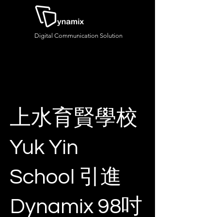
Digital Communication Solution
上水育賢學校
Yuk Yin
School 引進
Dynamix 98吋