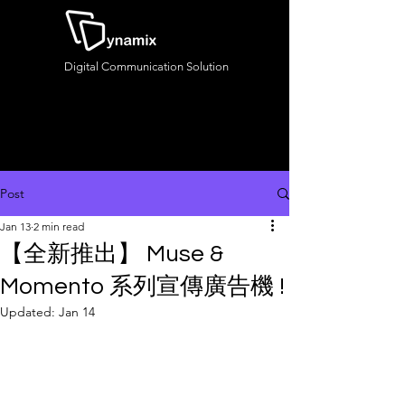
Digital Communication Solution
Post
Jan 13
2 min read
【全新推出】 Muse &
Momento 系列宣傳廣告機 !
Updated:
Jan 14