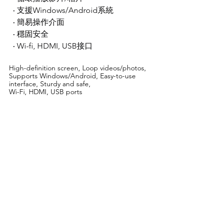
  ‧ 支援Windows/Android系統
  ‧ 簡易操作介面
  ‧ 穩固安全
  ‧ Wi-fi, HDMI, USB接口
High-definition screen, Loop videos/photos, 
Supports Windows/Android, Easy-to-use 
interface, Sturdy and safe, 
Wi-Fi, HDMI, USB ports