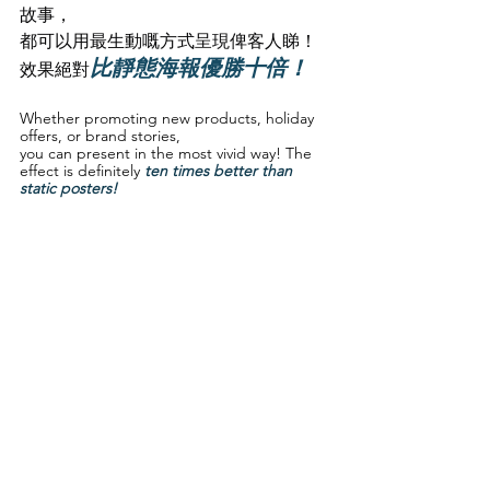
故事，
都可以用最生動嘅方式呈現俾客人睇！
比靜態海報優勝十倍！
效果絕對
Whether promoting new products, holiday 
offers, or brand stories, 
you can present in the most vivid way! The 
effect is definitely 
ten times better than 
static posters!
即刻為你嘅營銷策略升級，用動態廣告
留住客人腳步
歡迎預約到觀塘
，
Showroom 親身體驗！
Feel free to schedule a visit to our Kwun 
Tong showroom for a hands-on experience!
Whatsapp: 
wa.me/85268835361
Email: 
enquiry@dynamix.hk