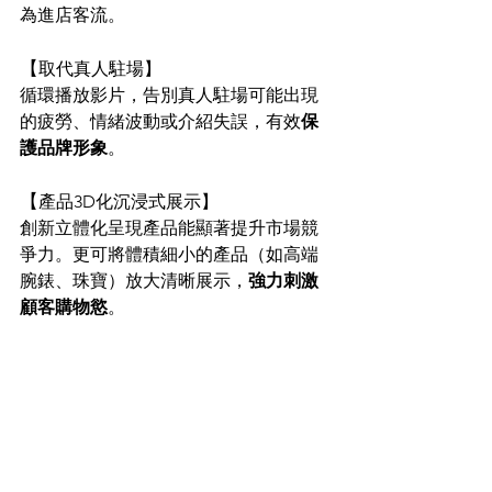
為進店客流。
【
取代真人駐場
】
循環播放影片，告別真人駐場可能出現
的疲勞、情緒波動或介紹失誤，有效
保
護品牌形象
。
【
產品3D化沉浸式展示】
創新立體化呈現產品能顯著提升市場競
爭力。更可將體積細小的產品（如高端
腕錶、珠寶）放大清晰展示，
強力刺激
顧客購物慾
。