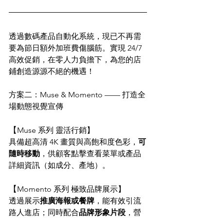
透過數碼產品自動化系統，現已不再需
要為節日額外加班費傷腦筋。實現 24/7 
高效促銷，在零人力負擔下，為您的店
鋪創造源源不絕的機遇！
方案二：Muse & Momento —— 打造全
場動態視覺宣傳
【
Muse 系列 靈活行銷】
具備超高清 4K 畫質與高飽和度色彩，
可
隨時移動
，供顧客點擊查看菜單或產品
詳細資訊（如成分、產地）。
【
Momento 系列 極致品牌展示】
透過展示
推廣海報或餐牌
，能有效引流
路人進店；同時配合
品牌形象片段
，營