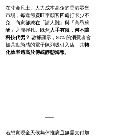
在寸金尺土、人力成本高企的香港零售
市場，每逢節慶旺季顧客四處打卡少不
免，商家卻總在「請人難」與「高昂薪
酬」之間掙扎。既然
人手有限，何不讓
科技代勞？
 數據顯示，80% 的消費者會
被具動態感的電子陳列吸引入店，其
轉
化效率遠高於傳統靜態海報
。
若想實現全天候無休推廣且無需支付加