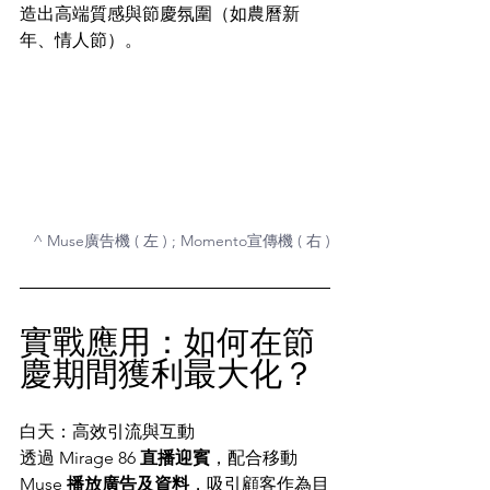
造出高端質感與節慶氛圍（如農曆新
年、情人節）。
^ Muse廣告機 ( 左 ) ; Momento宣傳機 ( 右 )
實戰應用：如何在節
慶期間獲利最大化？
白天：高效引流與互動
透過 Mirage 86 
直播迎賓
，配合移動 
Muse 
播放廣告及資料
，吸引顧客作為目