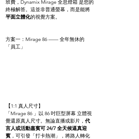
班費，Dynamix Mirage 全息燈箱 是您的
終極解答。這並非普通螢幕，而是能將
平面立體化
的視覺方案。
方案一：Mirage 86 —— 全年無休的
「員工」
【
1:1 真人尺寸
】
「Mirage 86 」以 86 吋巨型屏幕 立體視
覺還原真人尺寸。無論直播或影片，
代
言人或活動嘉賓可 24/7 全天候逼真迎
賓
，可引發「打卡熱潮」，將路人轉化