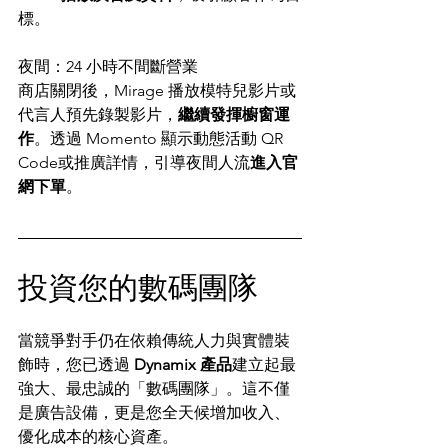
標。
夜間：24 小時不間斷營業
商店關閉後，Mirage 播放模特兒影片或
代言人預先錄製影片，
繼續發揮櫥窗運
作
。透過 Momento 顯示動態活動 QR 
Code或推廣詳情，引導夜間人流
進入官
網下單
。
投資您的數碼團隊
當競爭對手仍在依賴傳統人力與實體裝
飾時，您已透過
 Dynamix 產品
建立起最
強大、最忠誠的「數碼團隊」。這不僅
是廣告設備，更是您全天候增加收入、
優化成本的核心資產。