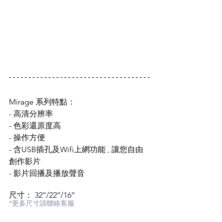
Mirage 系列特點：
- 高清分辨率
- 色彩還原度高
- 操作方便
- 含USB插孔及Wifi上網功能 , 讓您自由
創作影片
- 影片回播及播放聲音
尺寸： 32’’/22’’/16’’
*更多尺寸請聯絡客服