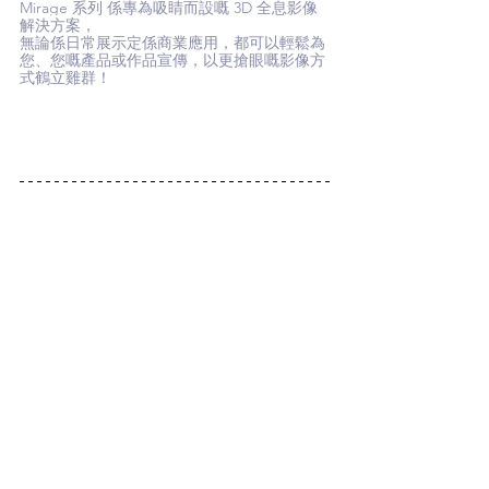
Mirage 系列 係專為吸睛而設嘅 3D 全息影像
解決方案，
無論係日常展示定係商業應用，都可以輕鬆為
您、您嘅產品或作品宣傳，以更搶眼嘅影像方
式鶴立雞群！