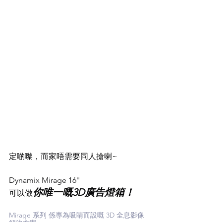
定啲嚟，而家唔需要同人搶喇~ 
Dynamix Mirage 16" 
你唯一嘅3D廣告燈箱！
可以做
Mirage 系列 係專為吸睛而設嘅 3D 全息影像