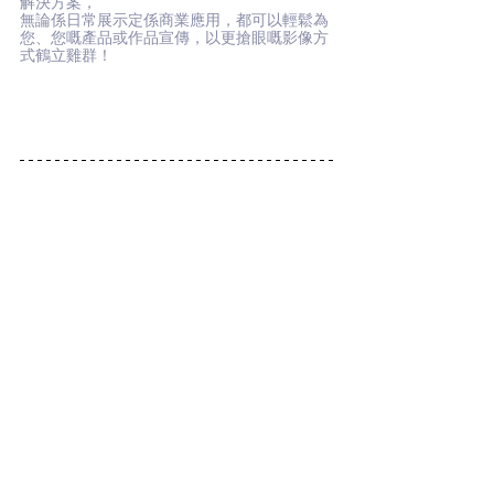
解決方案，
無論係日常展示定係商業應用，都可以輕鬆為
您、您嘅產品或作品宣傳，以更搶眼嘅影像方
式鶴立雞群！