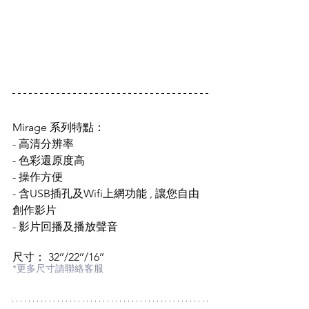
Mirage 系列特點：
- 高清分辨率
- 色彩還原度高
- 操作方便
- 含USB插孔及Wifi上網功能 , 讓您自由
創作影片
- 影片回播及播放聲音
尺寸： 32’’/22’’/16’’
*更多尺寸請聯絡客服