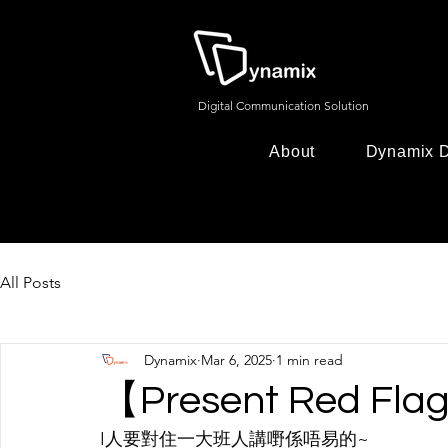
Digital Communication Solution
About
Dynamix D
All Posts
Dynamix
Mar 6, 2025
1 min read
【Present Red 
I人要對住一大班人講嘢係唔易的~