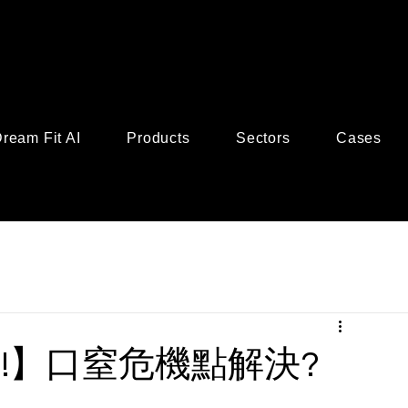
ream Fit AI
Products
Sectors
Cases
Flag!】口窒危機點解決?