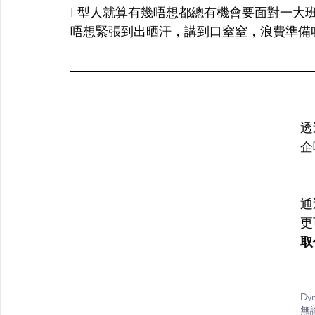
I 型人就算有幾唔想都總有機會要面對一大
唔想緊張到出晒汗，講到口窒窒，浪費準備咗嘅一番心
透
企
通
更
取
Dy
無