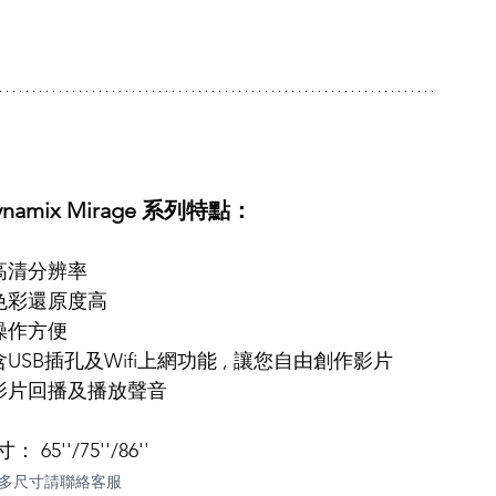
ynamix Mirage 系列特點：
 高清分辨率
 色彩還原度高
 操作方便
 含USB插孔及Wifi上網功能 , 讓您自由創作影片
 影片回播及播放聲音
： 65''/75''/86''
更多尺寸請聯絡客服