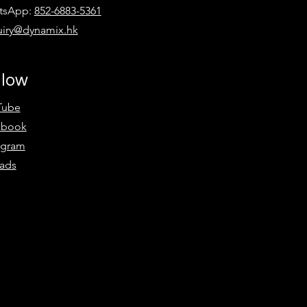
tsApp:
852-6883-5361
iry@dynamix.hk
個
:
llow
Tube
ebook
agram
ads