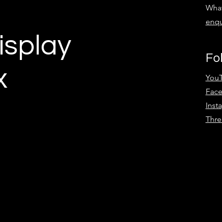
Wha
enqu
isplay
衣鏡 引爆 香港時裝
影相即換百款婚紗！全港首
amix Dream Fit
AI 即時試衫應用機正式啟動 
Fo
Dynamix Dream Fit
動新典範
x
You
Fac
Inst
Thre