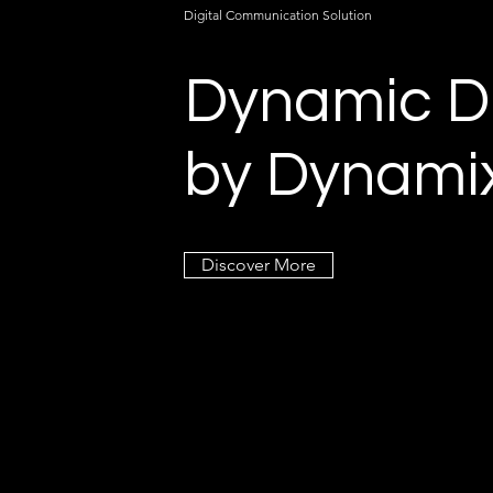
Digital Communication Solution
Dynamic D
What is the difference
AI 即時試
between Nexus Pro and
節 2026：Dyn
Lite?
未來時尚互
by Dynami
Discover More