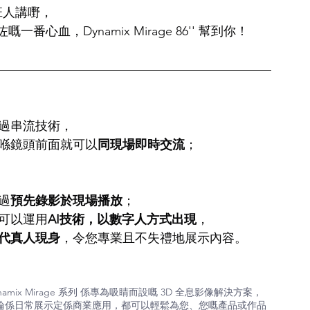
班人講嘢，
血，Dynamix Mirage 86'' 幫到你！
過串流技術，
喺鏡頭前面就可以
同現場即時交流
；
過
預先錄影於現場播放
；
可以運用
AI技術，以數字人方式出現
，
代真人現身
，令您專業且不失禮地展示內容。
namix Mirage 系列 係專為吸睛而設嘅 3D 全息影像解決方案，
論係日常展示定係商業應用，都可以輕鬆為您、您嘅產品或作品