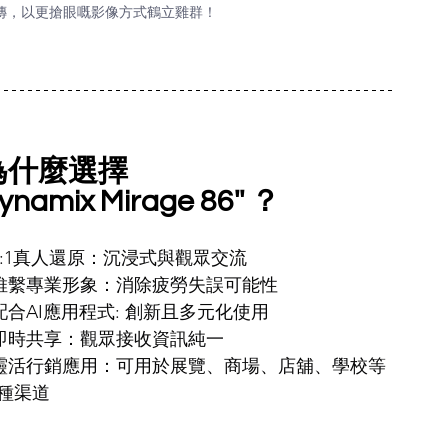
傳，以更搶眼嘅影像方式鶴立雞群！
為什麼選擇 
ynamix Mirage 86'' ？
1:1真人還原：沉浸式與觀眾交流
維繫專業形象：消除疲勞失誤可能性
配合AI應用程式: 創新且多元化使用
即時共享：觀眾接收資訊純一
靈活行銷應用：可用於展覽、商場、店舖、學校等
種渠道