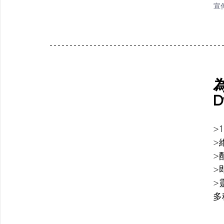
宣
D
>
>
>
>
>
多